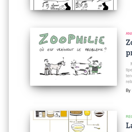
AN
Z
p
Mer
tip
ten
rel
By
RE
L