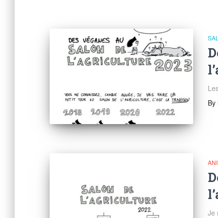
SA
D
l
Les
By
AN
D
l
Je 