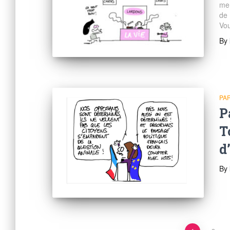
me 
de 
Vou
By
PAR
P
T
d
By