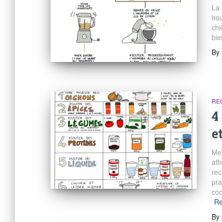
La
hou
chi
bie
By
RE
4
e
Mer
aff
rec
pra
coc
Re
By