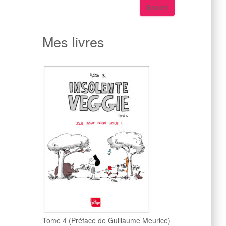
S
Search
e
a
r
Mes livres
c
h
Tome 4 (Préface de Guillaume Meurice)