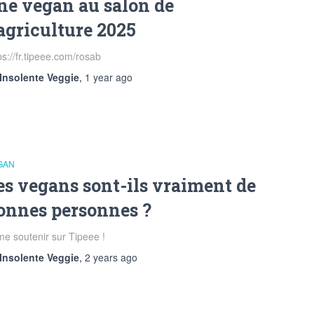
ne vegan au salon de
’agriculture 2025
ps://fr.tipeee.com/rosab
Insolente Veggie
,
1 year
ago
GAN
es vegans sont-ils vraiment de
onnes personnes ?
 soutenir sur Tipeee !
Insolente Veggie
,
2 years
ago