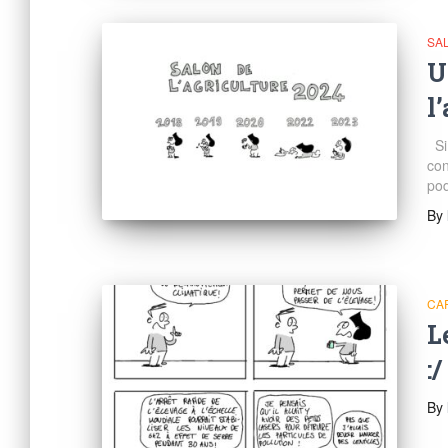
SA
U
l
Si 
con
pod
By
CA
L
:/
By