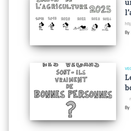
u
l
htt
By
VE
L
b
me
By