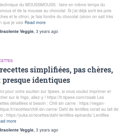
 technique du MOUSSMOUSS : faire en même temps du
mous et de la mousse au chocolat. Si j’ai déjà sorti les pois
ches et le citron, je fais fondre du chocolat (sinon on sait très
n que je vais
Read more
Insolente Veggie
,
3 years
ago
CETTES
 recettes simplifiées, pas chères,
t presque identiques
ci pour votre soutien sur tipeee, si vous voulez imprimer et
icher sur le frigo, allez-y ! https://fr.tipeee.com/rosab Les
ettes détaillées si besoin : Chili sin carne : https://vegan-
tique.fr/recettes/chili-sin-carne/ Dahl de lentilles corail au lait de
o : https://yuka.io/recettes/dahl-lentilles-epinards/ Lentilles
ad more
Insolente Veggie
,
3 years
ago