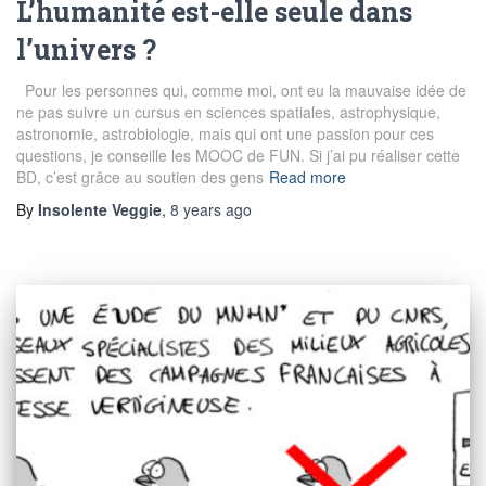
L’humanité est-elle seule dans
l’univers ?
Pour les personnes qui, comme moi, ont eu la mauvaise idée de
ne pas suivre un cursus en sciences spatiales, astrophysique,
astronomie, astrobiologie, mais qui ont une passion pour ces
questions, je conseille les MOOC de FUN. Si j’ai pu réaliser cette
BD, c’est grâce au soutien des gens
Read more
By
Insolente Veggie
,
8 years
ago