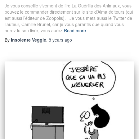
Je vous conseille vivement de lire La Guérilla des Animaux, vous
pouvez le commander directement sur le site d’Alma éditeurs (qui
est aussi l’éditeur de Zoopolis). Je vous mets aussi le Twitter de
l’auteur, Camille Brunel, car je vous garantis que quand vous
aurez lu son livre, vous aurez
Read more
By
Insolente Veggie
,
8 years
ago