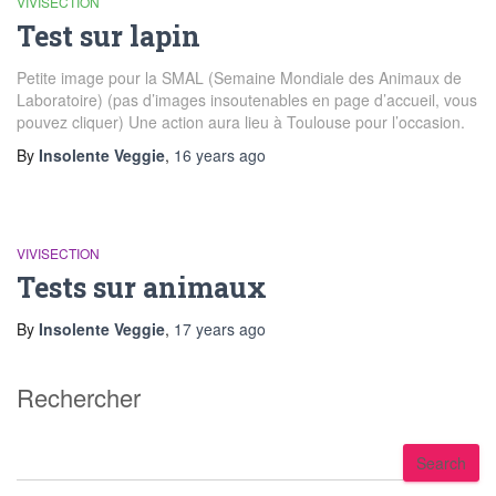
VIVISECTION
Test sur lapin
Petite image pour la SMAL (Semaine Mondiale des Animaux de
Laboratoire) (pas d’images insoutenables en page d’accueil, vous
pouvez cliquer) Une action aura lieu à Toulouse pour l’occasion.
By
Insolente Veggie
,
16 years
ago
VIVISECTION
Tests sur animaux
By
Insolente Veggie
,
17 years
ago
Rechercher
S
Search
e