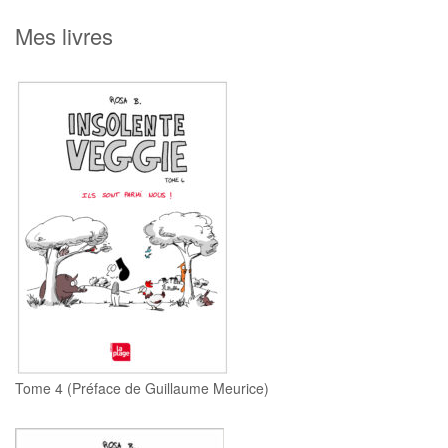
a
r
Mes livres
c
h
Tome 4 (Préface de Guillaume Meurice)