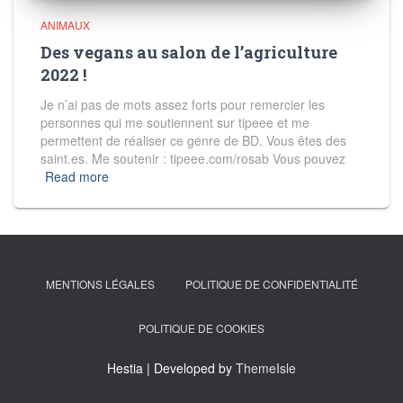
ANIMAUX
Des vegans au salon de l’agriculture
2022 !
Je n’ai pas de mots assez forts pour remercier les
personnes qui me soutiennent sur tipeee et me
permettent de réaliser ce genre de BD. Vous êtes des
saint.es. Me soutenir : tipeee.com/rosab Vous pouvez
Read more
MENTIONS LÉGALES
POLITIQUE DE CONFIDENTIALITÉ
POLITIQUE DE COOKIES
Hestia | Developed by
ThemeIsle