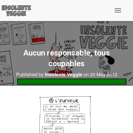
T
o
g
g
l
e
N
a
Aucun responsable, tous
v
i
coupables
g
a
Published by
Insolente Veggie
on
20 May 2012
t
i
o
n