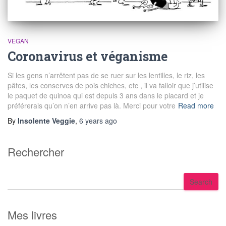
VEGAN
Coronavirus et véganisme
Si les gens n’arrêtent pas de se ruer sur les lentilles, le riz, les
pâtes, les conserves de pois chiches, etc , il va falloir que j’utilise
le paquet de quinoa qui est depuis 3 ans dans le placard et je
préférerais qu’on n’en arrive pas là. Merci pour votre
Read more
By
Insolente Veggie
,
6 years
ago
Rechercher
S
Search
e
a
r
Mes livres
c