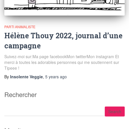
PARTI ANIMALISTE
Hélène Thouy 2022, journal d’une
campagne
Suivez-moi sur:Ma page facebookMon twitterMon instagram Et
merci à toutes les adorables personnes qui me soutiennent sur
Tipeee !
By
Insolente Veggie
,
5 years
ago
Rechercher
S
Search
e
a
r