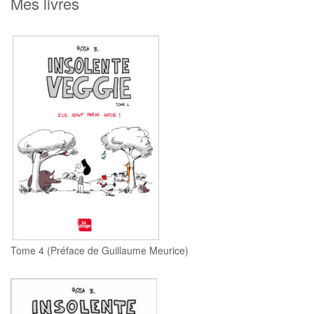
Mes livres
c
h
Tome 4 (Préface de Guillaume Meurice)