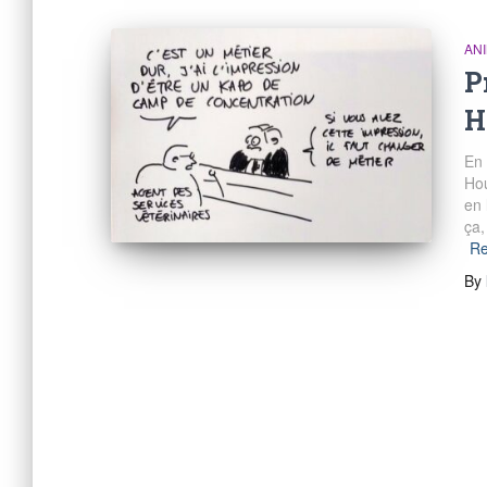
AN
P
H
En 
Hou
en 
ça,
Re
By