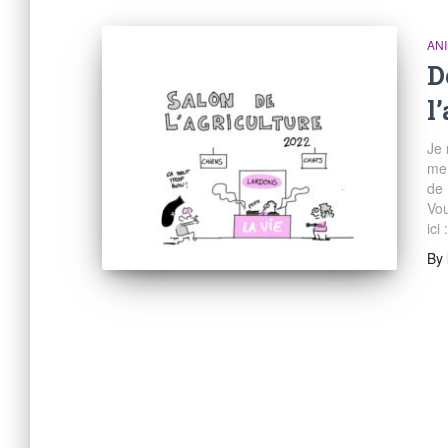
AN
D
l
Je 
me 
de 
Vou
ici
By