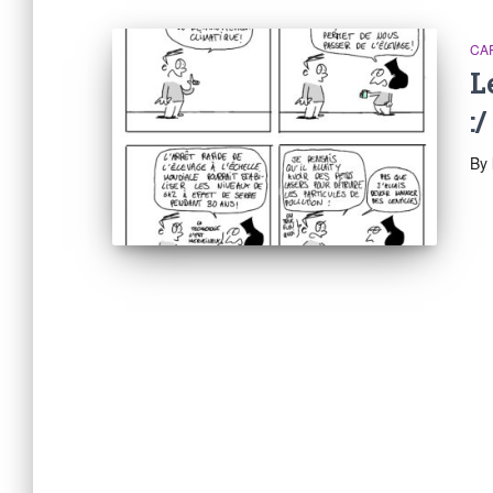
CA
L
:/
By