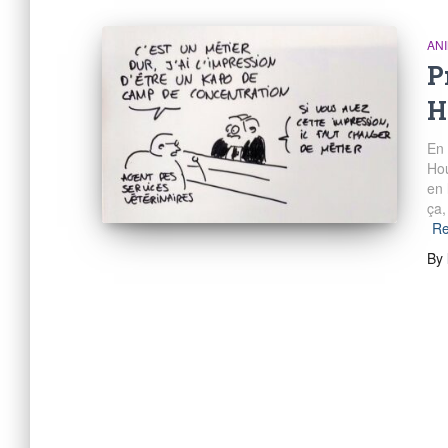
AN
P
H
En 
Hou
en 
ça,
Re
By