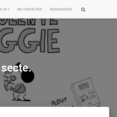
S-JE ?
ME CONTACTER
RESSOURCES
 secte.