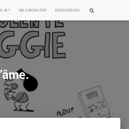
S-JE ?
ME CONTACTER
RESSOURCES
l’âme.