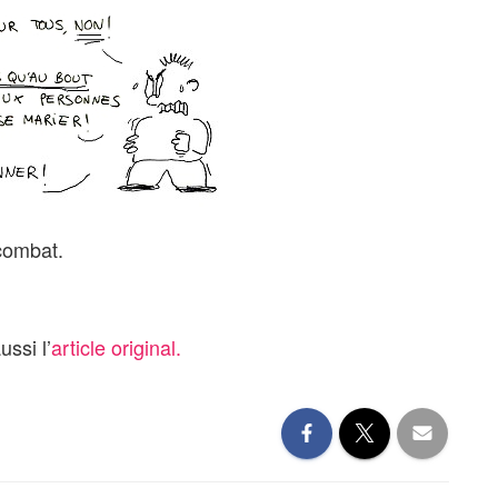
combat.
ssi l’
article original.