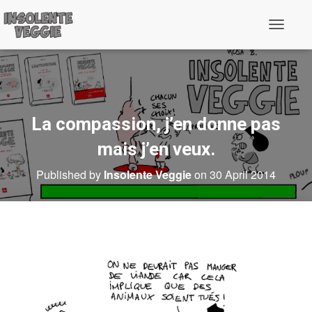
T
o
g
g
l
e
N
a
La compassion, j’en donne pas
v
i
mais j’en veux.
g
a
Published by
Insolente Veggie
on
30 April 2014
t
i
o
n