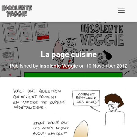
T
o
g
g
l
e
N
a
La page cuisine
v
i
Published by
Insolente Veggie
on
10 November 2012
g
a
t
i
o
n