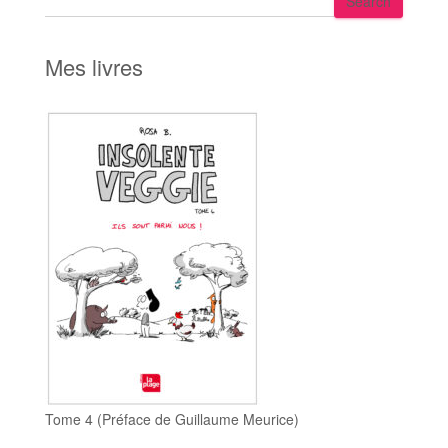
Search
e
a
r
Mes livres
c
h
Tome 4 (Préface de Guillaume Meurice)