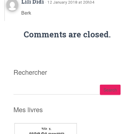
Lili Didi
· 12 January 2018 at 20h34
Berk
Comments are closed.
Rechercher
S
Search
e
a
r
Mes livres
c
h