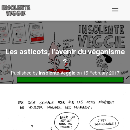
T
o
g
g
l
e
N
a
Les asticots, l’avenir du véganisme
v
i
?
g
a
Published by
Insolente Veggie
on
15 February 2017
t
i
o
n