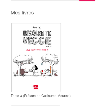
a
r
Mes livres
c
h
Tome 4 (Préface de Guillaume Meurice)