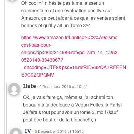
Oh cool ^^ n’hésite pas à me laisser un
commentaire et une évaluation positive sur
Amazon, ça peut aider à ce que les ventes soient
bonnes et qu’il y ait un Tome 3^^
https://www.amazon.fr/Lantisp%C3%A9cisme-
cest-pas-pour-
chiens/dp/2842214986/ref=pd_sim_14_1/252-
0523149-3343067?
_encoding=UTF8&psc=1&refRID=92QA7RFEEN
E3C9ZQPQMV
Ilafe
· 4 December 2016 at 10h41
Ok, je vais faire ça, même si j’ai acheté ton
bouquin à ta dédicace à Vegan Folies, à Paris!
Je ferais tout pour avoir un tome 3, moi! (sauf
peut-être bouffer de la bidoche!!);-)
IV
· 5 December 2016 at 16h15