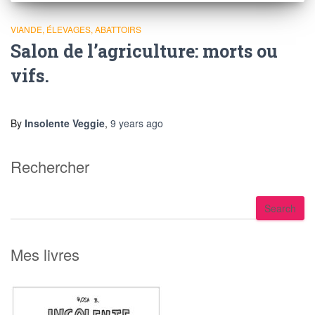
VIANDE, ÉLEVAGES, ABATTOIRS
Salon de l’agriculture: morts ou
vifs.
By
Insolente Veggie
,
9 years
ago
Rechercher
S
Search
e
a
r
Mes livres
c
h