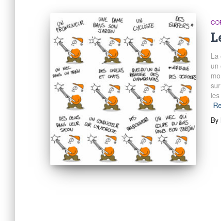
COR
L
La
un 
mon
sur
les
Re
By