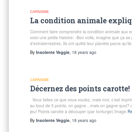
CARNISME
La condition animale expli
Comment faire comprendre la condition animale aux enfa
voici une petite histoire: -Bon voilà, imagine que ça se
d’extraterrestres, Ils ont quitté leur planète parce qu’i
By
Insolente Veggie
,
18 years
ago
CARNISME
Décernez des points carotte!
Vous faites ce que vous voulez, mais moi, c’est imprim
au bout de 5 points, on gagne…mais on gagne quoi? c’
jeu! Points carotte à découper (par tonturge) Image
R
By
Insolente Veggie
,
18 years
ago