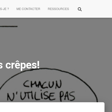
S-JE ?
ME CONTACTER
RESSOURCES
s crêpes!