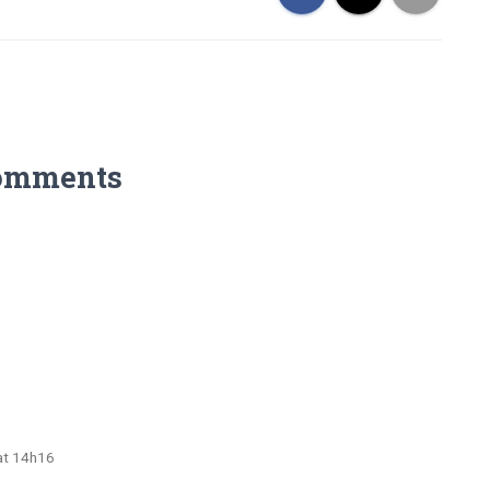
omments
at 14h16