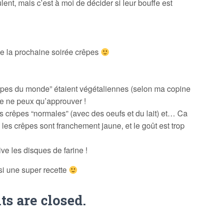
ent, mais c’est à moi de décider si leur bouffe est
de la prochaine soirée crêpes
rêpes du monde” étaient végétaliennes (selon ma copine
 je ne peux qu’approuver !
es crêpes “normales” (avec des oeufs et du lait) et… Ca
, les crêpes sont franchement jaune, et le goût est trop
ive les disques de farine !
ssi une super recette
 are closed.