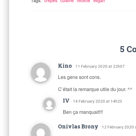
Tags:
crêpes
cuisine
recette
vegan
5 C
Kino
· 11 February 2020 at 22h07
Les gens sont cons.
C’était la remarque utile du jour. ^^
IV
· 14 February 2020 at 14h23
Ben ça manquait!!!
Onivlas Brony
· 12 February 2020 