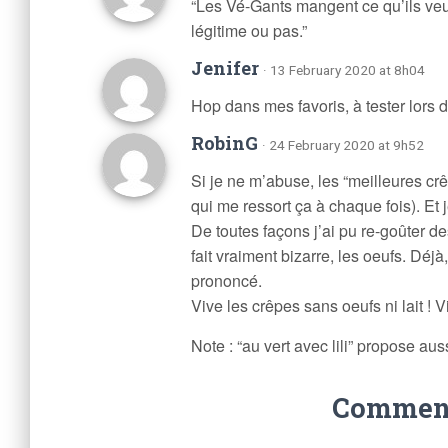
“Les Vé-Gants mangent ce qu’ils veul
légitime ou pas.”
Jenifer
· 13 February 2020 at 8h04
Hop dans mes favoris, à tester lors 
RobinG
· 24 February 2020 at 9h52
Si je ne m’abuse, les “meilleures c
qui me ressort ça à chaque fois). Et
De toutes façons j’ai pu re-goûter d
fait vraiment bizarre, les oeufs. Déjà
prononcé.
Vive les crêpes sans oeufs ni lait ! V
Note : “au vert avec lili” propose au
Comments