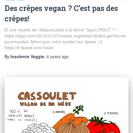
Des crêpes vegan ? C’est pas des
crêpes!
Et une recette de “disques plats à la farine” façon PIGUT ^^ :
https://pigut.com/2012/01/27/crepes-vegetales-faciles-garnitures-
gourmandes/ Merci pour votre soutien sur tipeee <3
https://fr.tipeee.com/rosab
By
Insolente Veggie
,
6 years
ago