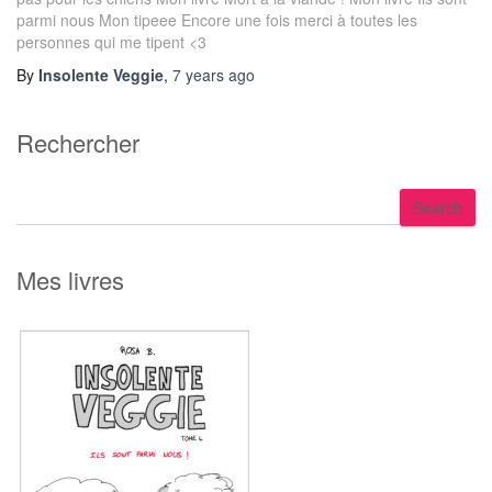
parmi nous Mon tipeee Encore une fois merci à toutes les
personnes qui me tipent <3
By
Insolente Veggie
,
7 years
ago
Rechercher
S
Search
e
a
r
Mes livres
c
h