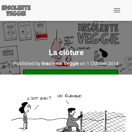
T
o
g
g
l
e
N
a
La clôture
v
i
Published by
Insolente Veggie
on
1 October 2014
g
a
t
i
o
n