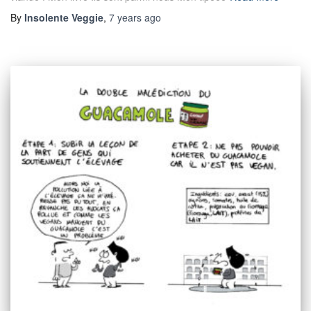
By
Insolente Veggie
,
7 years
ago