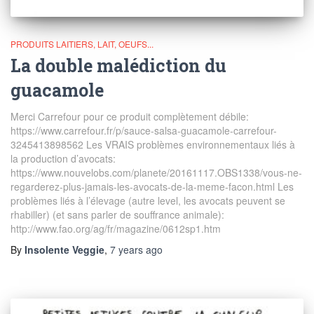
PRODUITS LAITIERS, LAIT, OEUFS...
La double malédiction du
guacamole
Merci Carrefour pour ce produit complètement débile:
https://www.carrefour.fr/p/sauce-salsa-guacamole-carrefour-
3245413898562 Les VRAIS problèmes environnementaux liés à
la production d’avocats:
https://www.nouvelobs.com/planete/20161117.OBS1338/vous-ne-
regarderez-plus-jamais-les-avocats-de-la-meme-facon.html Les
problèmes liés à l’élevage (autre level, les avocats peuvent se
rhabiller) (et sans parler de souffrance animale):
http://www.fao.org/ag/fr/magazine/0612sp1.htm
By
Insolente Veggie
,
7 years
ago