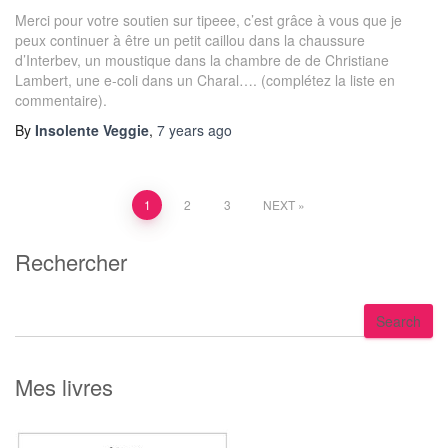
Merci pour votre soutien sur tipeee, c’est grâce à vous que je
peux continuer à être un petit caillou dans la chaussure
d’Interbev, un moustique dans la chambre de de Christiane
Lambert, une e-coli dans un Charal…. (complétez la liste en
commentaire).
By
Insolente Veggie
,
7 years
ago
Posts
1
2
3
NEXT
pagination
Rechercher
S
Search
e
a
r
Mes livres
c
h