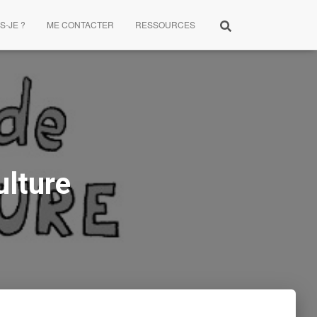
S-JE ?
ME CONTACTER
RESSOURCES
ulture