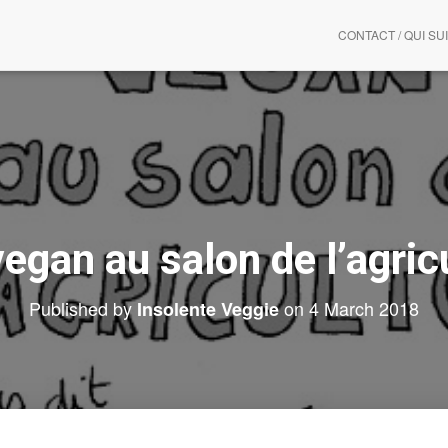
CONTACT / QUI SUI
egan au salon de l’agric
Published by
on
4 March 2018
Insolente Veggie