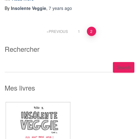
By
Insolente Veggie
,
7 years
ago
Posts
PREVIOUS
1
2
pagination
Rechercher
S
Search
e
a
r
Mes livres
c
h